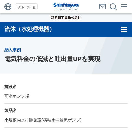
グループ一覧
流体（水処理機器）
納入事例
電気料金の低減と吐出量UPを実現
施設名
雨水ポンプ場
製品名
小規模内水排除施設(横軸水中軸流ポンプ)