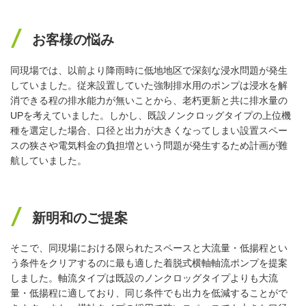
お客様の悩み
同現場では、以前より降雨時に低地地区で深刻な浸水問題が発生
していました。従来設置していた強制排水用のポンプは浸水を解
消できる程の排水能力が無いことから、老朽更新と共に排水量の
UPを考えていました。しかし、既設ノンクロッグタイプの上位機
種を選定した場合、口径と出力が大きくなってしまい設置スペー
スの狭さや電気料金の負担増という問題が発生するため計画が難
航していました。
新明和のご提案
そこで、同現場における限られたスペースと大流量・低揚程とい
う条件をクリアするのに最も適した着脱式横軸軸流ポンプを提案
しました。軸流タイプは既設のノンクロッグタイプよりも大流
量・低揚程に適しており、同じ条件でも出力を低減することがで