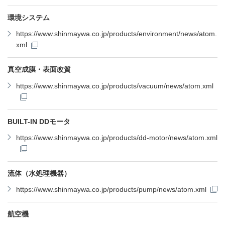
環境システム
https://www.shinmaywa.co.jp/products/environment/news/atom.
xml
真空成膜・表面改質
https://www.shinmaywa.co.jp/products/vacuum/news/atom.xml
BUILT-IN DDモータ
https://www.shinmaywa.co.jp/products/dd-motor/news/atom.xml
流体（水処理機器）
https://www.shinmaywa.co.jp/products/pump/news/atom.xml
航空機