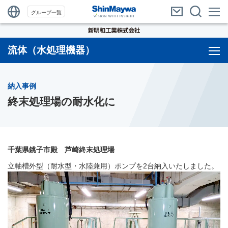
グループ一覧
流体（水処理機器）
納入事例
終末処理場の耐水化に
千葉県銚子市殿 芦崎終末処理場
立軸槽外型（耐水型・水陸兼用）ポンプを2台納入いたしました。