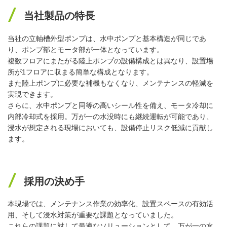
当社製品の特長
当社の立軸槽外型ポンプは、水中ポンプと基本構造が同じであ
り、ポンプ部とモータ部が一体となっています。
複数フロアにまたがる陸上ポンプの設備構成とは異なり、設置場
所が1フロアに収まる簡単な構成となります。
また陸上ポンプに必要な補機もなくなり、メンテナンスの軽減を
実現できます。
さらに、水中ポンプと同等の高いシール性を備え、モータ冷却に
内部冷却式を採用。万が一の水没時にも継続運転が可能であり、
浸水が想定される現場においても、設備停止リスク低減に貢献し
ます。
採用の決め手
本現場では、メンテナンス作業の効率化、設置スペースの有効活
用、そして浸水対策が重要な課題となっていました。
これらの課題に対して最適なソリューションとして、万が一の水