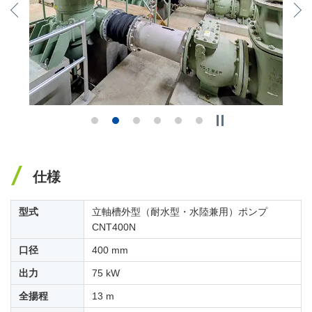
Previous
N
仕様
型式
立軸槽外型（耐水型・水陸兼用）ポンプ
CNT400N
口径
400 mm
出力
75 kW
全揚程
13 m