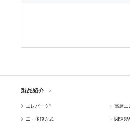
製品紹介
®
エレパーク
高層エ
二・多段方式
関連製