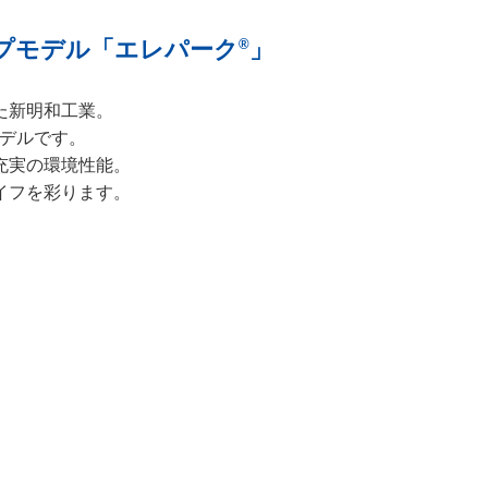
プモデル「エレパーク
」
®
た新明和工業。
デルです。
充実の環境性能。
イフを彩ります。