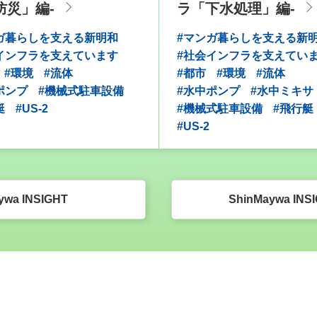
防災」編-
ラ「下水処理」編-
ガ暮らしを支える新明和
#マンガ暮らしを支える新
インフラを支えています
#社会インフラを支えてい
#環境
#流体
#都市
#環境
#流体
ポンプ
#機械式駐車設備
#水中ポンプ
#水中ミキサ
艇
#US-2
#機械式駐車設備
#飛行艇
#US-2
ywa INSIGHT
ShinMaywa IN