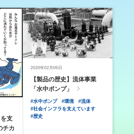
2020年02月05日
【製品の歴史】流体事業
「水中ポンプ」
#水中ポンプ
#環境
#流体
#社会インフラを支えています
#歴史
しを支
のチカ