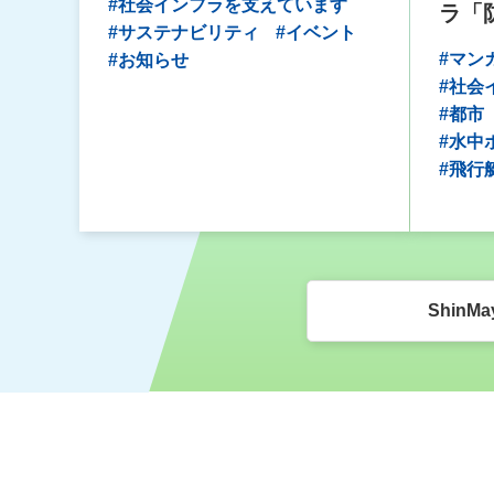
#社会インフラを支えています
ラ「
#サステナビリティ
#イベント
#マン
#お知らせ
#社会
#都市
#水中
#飛行
ShinMa