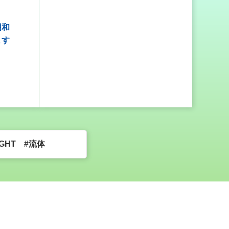
明和
ます
SIGHT #流体