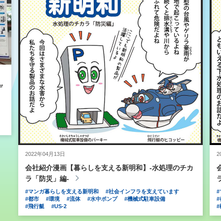
デ
2022年04月13日
2
会社紹介漫画【暮らしを支える新明和】-水処理のチカ
ラ「防災」編-
#マンガ暮らしを支える新明和
#社会インフラを支えています
#都市
#環境
#流体
#水中ポンプ
#機械式駐車設備
#飛行艇
#US-2