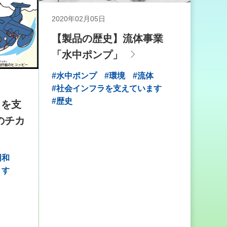
2020年02月05日
【製品の歴史】流体事業
「水中ポンプ」
#水中ポンプ
#環境
#流体
#社会インフラを支えています
#歴史
しを支
のチカ
明和
ます