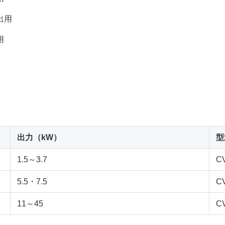
出用
用
出力（kW）
型
1.5～3.7
C
5.5・7.5
C
11～45
C