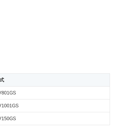
式
V801GS
V1001GS
V150GS