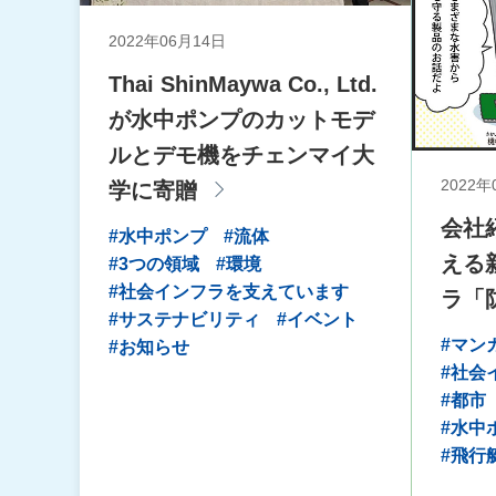
2022年06月14日
Thai ShinMaywa Co., Ltd.
が水中ポンプのカットモデ
ルとデモ機をチェンマイ大
2022年
学に寄贈
会社
#水中ポンプ
#流体
える
#3つの領域
#環境
#社会インフラを支えています
ラ「
#サステナビリティ
#イベント
#マン
#お知らせ
#社会
#都市
#水中
#飛行