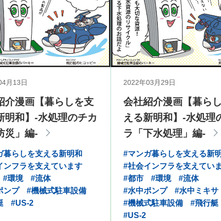
04月13日
2022年03月29日
紹介漫画【暮らしを支
会社紹介漫画【暮ら
新明和】-水処理のチカ
える新明和】-水処理
防災」編-
ラ「下水処理」編-
ガ暮らしを支える新明和
#マンガ暮らしを支える新
インフラを支えています
#社会インフラを支えてい
#環境
#流体
#都市
#環境
#流体
ポンプ
#機械式駐車設備
#水中ポンプ
#水中ミキサ
艇
#US-2
#機械式駐車設備
#飛行艇
#US-2