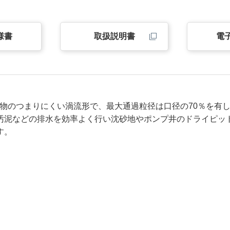
様書
取扱説明書
電
は異物のつまりにくい渦流形で、最大通過粒径は口径の70％を有
汚泥などの排水を効率よく行い沈砂地やポンプ井のドライピッ
す。