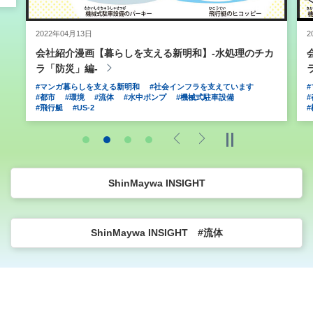
2022年04月13日
2
会社紹介漫画【暮らしを支える新明和】-水処理のチカ
ラ「防災」編-
#マンガ暮らしを支える新明和
#社会インフラを支えています
#都市
#環境
#流体
#水中ポンプ
#機械式駐車設備
#飛行艇
#US-2
Previous
Next
ShinMaywa INSIGHT
ShinMaywa INSIGHT #流体