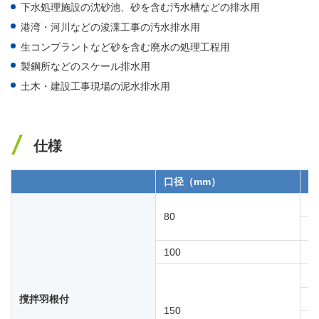
下水処理施設の沈砂池、砂を含む汚水槽などの排水用
港湾・河川などの浚渫工事の汚水排水用
生コンプラントなど砂を含む廃水の処理工程用
製鋼所などのスケール排水用
土木・建設工事現場の泥水排水用
仕様
口径（mm）
出
3.
80
5.
100
5.
7.
撹拌羽根付
1
150