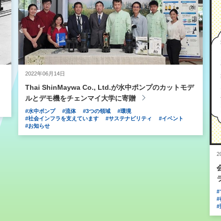
2022年06月14日
Thai ShinMaywa Co., Ltd.が水中ポンプのカットモデ
ルとデモ機をチェンマイ大学に寄贈
#水中ポンプ
#流体
#3つの領域
#環境
#社会インフラを支えています
#サステナビリティ
#イベント
#お知らせ
2