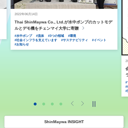
2022年06月14日
Thai ShinMaywa Co., Ltd.が水中ポンプのカットモデ
ルとデモ機をチェンマイ大学に寄贈
#水中ポンプ
#流体
#3つの領域
#環境
#社会インフラを支えています
#サステナビリティ
#イベント
#お知らせ
2
Previous
Next
ShinMaywa INSIGHT