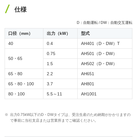
仕様
D：自動運転 / DW：自動交互運転
口径（mm）
出力（kW）
型式
40
0.4
AH401（D・DW）T
0.75
AH501（D・DW）
50・65
1.5
AH502（D・DW）
65・80
2.2
AH651
65・80・100
3.7
AH801
80・100
5.5～11
AH1001
※
出力0.75kW以下のD・DWタイプは、受注生産のため納期がかかりますの
で事前に当社支店または営業所までご確認ください。