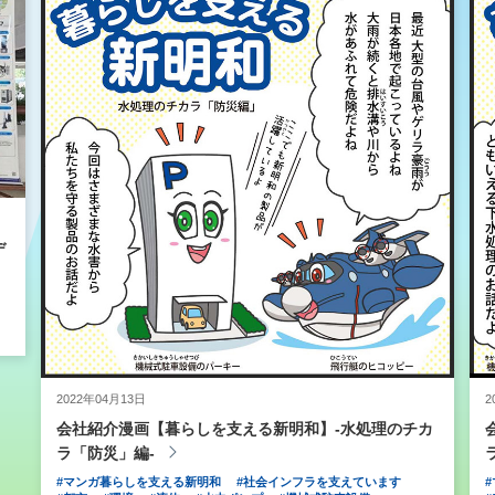
デ
2022年04月13日
2
会社紹介漫画【暮らしを支える新明和】-水処理のチカ
ラ「防災」編-
#マンガ暮らしを支える新明和
#社会インフラを支えています