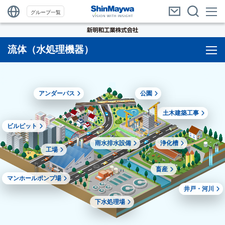
グループ一覧
流体（水処理機器）
アンダーパス
公園
土木建築工事
ビルピット
雨水排水設備
浄化槽
工場
畜産
マンホールポンプ場
井戸・河川
下水処理場