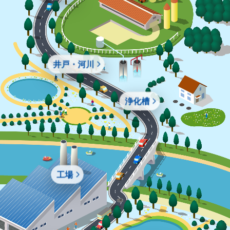
井戸・河川
浄化槽
工場