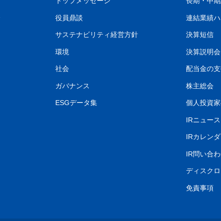
トップメッセージ
長期・中期
介
役員鼎談
連結業績ハ
サステナビリティ経営方針
決算短信
環境
決算説明会
社会
配当金の支
ガバナンス
株主総会
ESGデータ集
個人投資家
IRニュース
IRカレン
IR問い合
ディスクロ
免責事項