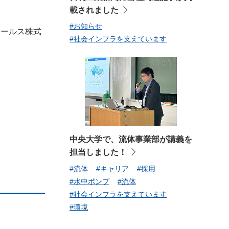
載されました
#お知らせ
セールス株式
#社会インフラを支えています
中央大学で、流体事業部が講義を
担当しました！
#流体
#キャリア
#採用
#水中ポンプ
#流体
#社会インフラを支えています
#環境