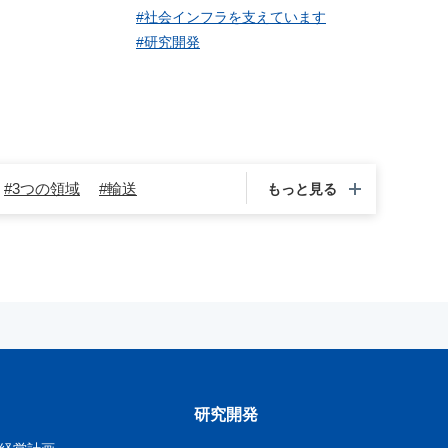
#社会インフラを支えています
#研究開発
#3つの領域
#輸送
もっと見る
#US-2
#航空機
置
#民間航空機事業
#脱着ボデートラック
#水中ミキサ
#ループパーク®
暮らしを支える新明和
研究開発