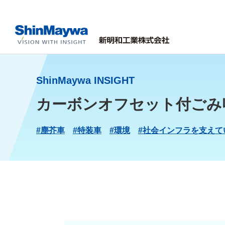
ShinMaywa INSIGHT
カーボンオフセット付ごみ
#塵芥車
#特装車
#環境
#社会インフラを支えて