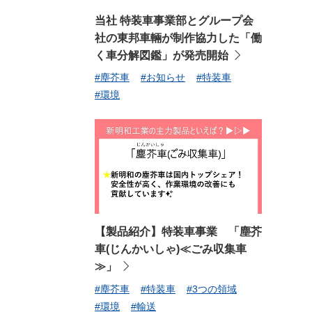
当社 特装車事業部とグループ会
社の東邦車輛が制作協力した「働
く車分解図鑑」が発売開始
#塵芥車
#お知らせ
#特装車
#環境
【製品紹介】特装車事業 「塵芥
車(じんかいしゃ)≪ごみ収集車
≫」
#塵芥車
#特装車
#3つの領域
#環境
#輸送