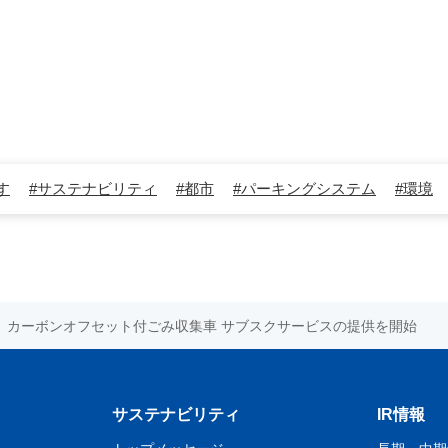
す
#サステナビリティ
#都市
#パーキングシステム
#環境
#流体
#研究開発
#アップサイクル
#産機システム
#保守
作所
#水素
#特装車
#新規事業
#機械式駐車設備
#真空装
橋
#環境システム
#自動電線処理機
#テールゲートリフタ
プトラック
#水中ポンプ
#リサイクルセンター
#ごみ中継施設
カーボンオフセット付ごみ収集車 サブスクサービスの提供を開始
#XU-L
#佐野工場
#甲南工場
#製品紹介
#エレパーク®
#UF-XS
#PS-1
#US-1A改
#XU-S
#お知らせ
#マンガ
2ができるまで
#真空成膜のお話
#世界で活躍中
#キャリア
サステナビリティ
IR情報