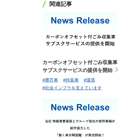
関連記事
カーボンオフセット付ごみ収集車
サブスクサービスの提供を開始
#塵芥車
#特装車
#環境
#社会インフラを支えています