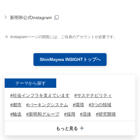
新明和公式Instagram
※
Instagramページの閲覧には、ご自身のアカウントが必要です。
ShinMaywa INSIGHTトップへ
テーマから探す
#社会インフラを支えています
#サステナビリティ
#都市
#パーキングシステム
#環境
#3つの領域
#輸送
#新明和グループ
#採用
#流体
#研究開発
#アップサイクル
#産機システム
#保守
#US-2
もっと見る
#航空機
#川西航空機
#川西機械製作所
#水素