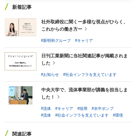
#特装車
#新規事業
#機械式駐車設備
#真空装置
新着記事
#民間航空機事業
#DDモータ
#航空旅客搭乗橋
#環境システム
#自動電線処理機
#テールゲートリフタ
社外取締役に聞くー多様な視点がひらく、
これからの働き方ー
#脱着ボデートラック
#塵芥車
#飛行艇
#ダンプトラック
#水中ポンプ
#リサイクルセンター
#新明和グループ
#キャリア
#ごみ中継施設
#水中ミキサ
#アームロール®
#XU-M
日刊工業新聞に当社関連記事が掲載されま
#XU-L
#佐野工場
#甲南工場
#製品紹介
した
#エレパーク®
#ループパーク®
#パックスウェイ®
#お知らせ
#社会インフラを支えています
#US-1
#UF-XS
#PS-1
#US-1A改
#XU-S
#お知らせ
#マンガ暮らしを支える新明和
#イベント
中央大学で、流体事業部が講義を担当しま
#歴史
#US-2ができるまで
#真空成膜のお話
した！
#世界で活躍中
#キャリア
#流体
#キャリア
#採用
#水中ポンプ
#流体
#社会インフラを支えています
#環境
関連記事