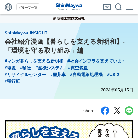
グループ一覧
ShinMaywa INSIGHT
会社紹介漫画【暮らしを支える新明和】-
「環境を守る取り組み」編-
#マンガ暮らしを支える新明和
#社会インフラを支えています
#環境
#輸送
#産機システム
#真空装置
#リサイクルセンター
#塵芥車
#自動電線処理機
#US-2
#飛行艇
2024年05月15日
share