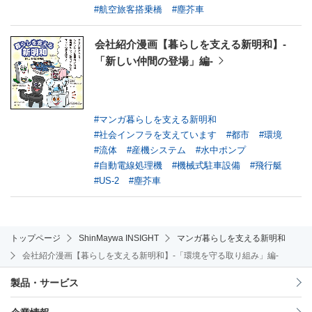
#航空旅客搭乗橋
#塵芥車
会社紹介漫画【暮らしを支える新明和】-
「新しい仲間の登場」編-
#マンガ暮らしを支える新明和
#社会インフラを支えています
#都市
#環境
#流体
#産機システム
#水中ポンプ
#自動電線処理機
#機械式駐車設備
#飛行艇
#US-2
#塵芥車
トップページ
ShinMaywa INSIGHT
マンガ暮らしを支える新明和
会社紹介漫画【暮らしを支える新明和】-「環境を守る取り組み」編-
製品・サービス