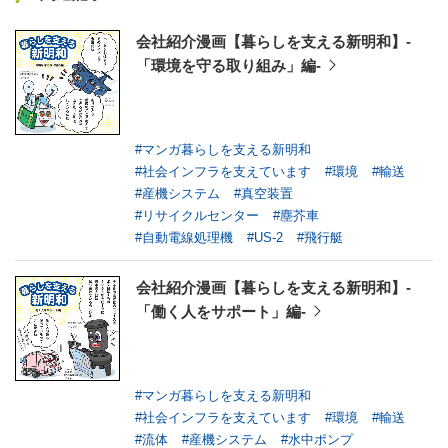
会社紹介漫画【暮らしを支える新明和】-
「環境を守る取り組み」編-
#マンガ暮らしを支える新明和
#社会インフラを支えています
#環境
#輸送
#産機システム
#真空装置
#リサイクルセンター
#塵芥車
#自動電線処理機
#US-2
#飛行艇
会社紹介漫画【暮らしを支える新明和】-
「働く人をサポート」編-
#マンガ暮らしを支える新明和
#社会インフラを支えています
#環境
#輸送
#流体
#産機システム
#水中ポンプ