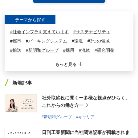
テーマから探す
#社会インフラを支えています
#サステナビリティ
#都市
#パーキングシステム
#環境
#3つの領域
#輸送
#新明和グループ
#採用
#流体
#研究開発
#アップサイクル
#産機システム
#保守
#US-2
もっと見る
#航空機
#川西航空機
#川西機械製作所
#水素
#特装車
#新規事業
#機械式駐車設備
#真空装置
新着記事
#民間航空機事業
#DDモータ
#航空旅客搭乗橋
#環境システム
#自動電線処理機
#テールゲートリフタ
社外取締役に聞くー多様な視点がひらく、
これからの働き方ー
#脱着ボデートラック
#塵芥車
#飛行艇
#ダンプトラック
#水中ポンプ
#リサイクルセンター
#新明和グループ
#キャリア
#ごみ中継施設
#水中ミキサ
#アームロール®
#XU-M
日刊工業新聞に当社関連記事が掲載されま
#XU-L
#佐野工場
#甲南工場
#製品紹介