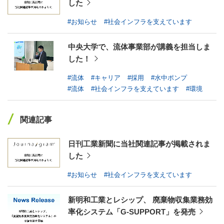
した
#エレパーク®
#ループパーク®
#パックスウェイ®
#お知らせ
#社会インフラを支えています
#US-1
#UF-XS
#PS-1
#US-1A改
#XU-S
#お知らせ
#マンガ暮らしを支える新明和
#イベント
中央大学で、流体事業部が講義を担当しま
#歴史
#US-2ができるまで
#真空成膜のお話
した！
#世界で活躍中
#キャリア
#流体
#キャリア
#採用
#水中ポンプ
#流体
#社会インフラを支えています
#環境
関連記事
日刊工業新聞に当社関連記事が掲載されま
した
#お知らせ
#社会インフラを支えています
新明和工業とレシップ、 廃棄物収集業務効
率化システム「G-SUPPORT」を発売