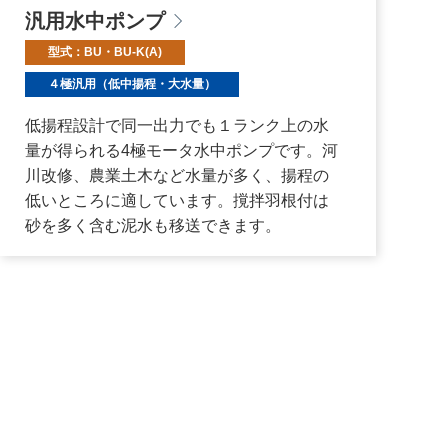
汎用水中ポンプ
型式：BU・BU-K(A)
４極汎用（低中揚程・大水量）
低揚程設計で同一出力でも１ランク上の水
量が得られる4極モータ水中ポンプです。河
川改修、農業土木など水量が多く、揚程の
低いところに適しています。撹拌羽根付は
砂を多く含む泥水も移送できます。