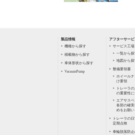
製品情報
アフターサービ
機種から探す
サービス工場
一覧から探
積載物から探す
地図から探
車体形状から探す
整備要領書
VacuumPump
ホイールナ
け要領
トレーラの
の重要性に
エアサスペ
各部の確実
めをお願い
トレーラの日
定期点検
車輪脱落防止