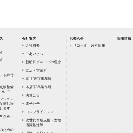
ス
会社案内
お知らせ
採用情報
会社概要
リコール・改善情報
す
ごあいさつ
す
新明和グループの理念
支店・営業所
ット締付
本社/東京事務所
点検整備
本店/群馬製作所
ついて
決算公告
ンション
な増し締
電子公告
します
コンプライアンス
常点検・
次世代育成支援・女性
活躍推進等
のための