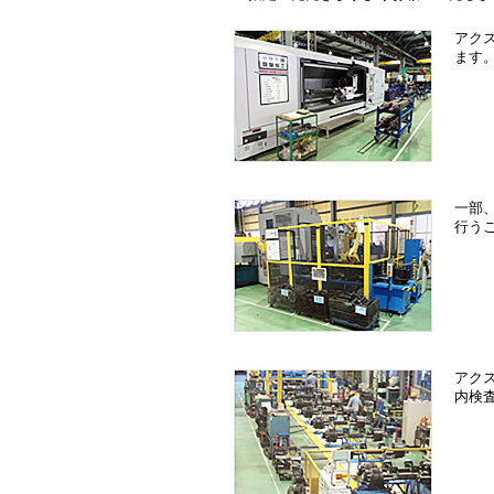
アク
ます
一部
行う
アク
内検