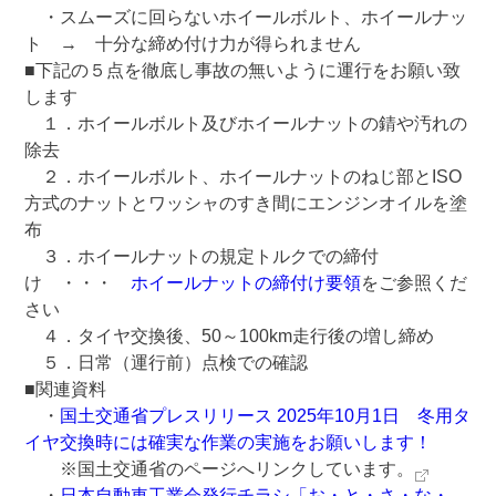
・スムーズに回らないホイールボルト、ホイールナッ
ト → 十分な締め付け力が得られません
■下記の５点を徹底し事故の無いように運行をお願い致
します
１．ホイールボルト及びホイールナットの錆や汚れの
除去
２．ホイールボルト、ホイールナットのねじ部とISO
方式のナットとワッシャのすき間にエンジンオイルを塗
布
３．ホイールナットの規定トルクでの締付
け ・・・
ホイールナットの締付け要領
をご参照くだ
さい
４．タイヤ交換後、50～100km走行後の増し締め
５．日常（運行前）点検での確認
■関連資料
・
国土交通省プレスリリース 2025年10月1日 冬用タ
イヤ交換時には確実な作業の実施をお願いします！
※国土交通省のページへリンクしています。
・
日本自動車工業会発行チラシ「お・と・さ・な・