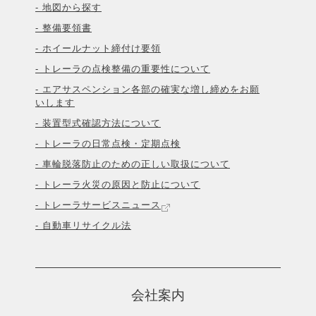
- 地図から探す
- 整備要領書
- ホイールナット締付け要領
- トレーラの点検整備の重要性について
- エアサスペンション各部の確実な増し締めをお願
いします
- 装置型式確認方法について
- トレーラの日常点検・定期点検
- 車輪脱落防止のための正しい取扱について
- トレーラ火災の原因と防止について
- トレーラサービスニュース
- 自動車リサイクル法
会社案内