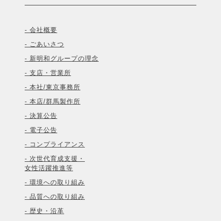
- 会社概要
- ごあいさつ
- 新明和グループの理念
- 支店・営業所
- 本社/東京事務所
- 本店/群馬製作所
- 決算公告
- 電子公告
- コンプライアンス
- 次世代育成支援・
女性活躍推進等
- 環境への取り組み
- 品質への取り組み
- 歴史・沿革