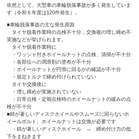
依然として、大型車の車輪脱落事故が多く発生していま
す（令和６年度は120件発生）。
■車輪脱落事故の主な発生原因
タイヤ脱着作業時の点検不十分，交換後の増し締め不
実施などが挙げられます。
タイヤ脱着作業時に
・ワッシャ付きホイールナットの点検、清掃が不十分
・各部位への潤滑剤の塗布が不十分
・ホイールナットが円滑に回るかの確認が不十分
・規定トルクで締め付けられていない
タイヤ交換後に
・増し締めが実施されていない
・日常点検・定期点検時のホイールナットの緩みの点
検が不十分
■錆が著しいディスクホイールやスムーズに回らないホ
イールボルト、ホイールナットは交換が必要です
・錆が著しいディスクホイール → 締め付け力の低
下をまねきます