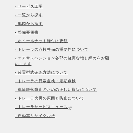
- サービス工場
- 一覧から探す
- 地図から探す
- 整備要領書
- ホイールナット締付け要領
- トレーラの点検整備の重要性について
- エアサスペンション各部の確実な増し締めをお願
いします
- 装置型式確認方法について
- トレーラの日常点検・定期点検
- 車輪脱落防止のための正しい取扱について
- トレーラ火災の原因と防止について
- トレーラサービスニュース
- 自動車リサイクル法