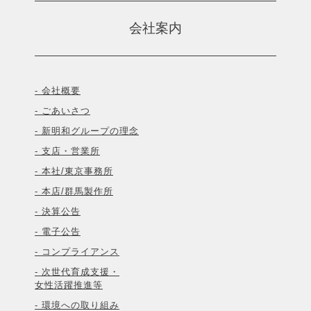
会社案内
- 会社概要
- ごあいさつ
- 新明和グループの理念
- 支店・営業所
- 本社/東京事務所
- 本店/群馬製作所
- 決算公告
- 電子公告
- コンプライアンス
- 次世代育成支援・
女性活躍推進等
- 環境への取り組み