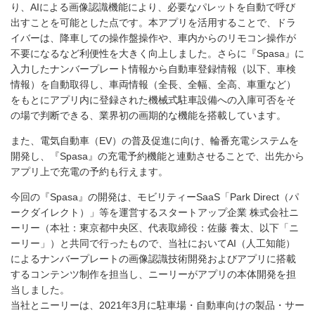
り、AIによる画像認識機能により、必要なパレットを自動で呼び
出すことを可能とした点です。本アプリを活用することで、ドラ
イバーは、降車しての操作盤操作や、車内からのリモコン操作が
不要になるなど利便性を大きく向上しました。さらに『Spasa』に
入力したナンバープレート情報から自動車登録情報（以下、車検
情報）を自動取得し、車両情報（全長、全幅、全高、車重など）
をもとにアプリ内に登録された機械式駐車設備への入庫可否をそ
の場で判断できる、業界初の画期的な機能を搭載しています。
また、電気自動車（EV）の普及促進に向け、輪番充電システムを
開発し、『Spasa』の充電予約機能と連動させることで、出先から
アプリ上で充電の予約も行えます。
今回の『Spasa』の開発は、モビリティーSaaS「Park Direct（パ
ークダイレクト）」等を運営するスタートアップ企業 株式会社ニ
ーリー（本社：東京都中央区、代表取締役：佐藤 養太、以下「ニ
ーリー」）と共同で行ったもので、当社においてAI（人工知能）
によるナンバープレートの画像認識技術開発およびアプリに搭載
するコンテンツ制作を担当し、ニーリーがアプリの本体開発を担
当しました。
当社とニーリーは、2021年3月に駐車場・自動車向けの製品・サー