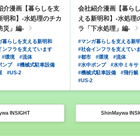
紹介漫画【暮らしを支
会社紹介漫画【暮ら
新明和】-水処理のチカ
える新明和】-水処理
防災」編-
ラ「下水処理」編-
ガ暮らしを支える新明和
#マンガ暮らしを支える新
インフラを支えています
#社会インフラを支えてい
#環境
#流体
#都市
#環境
#流体
ポンプ
#機械式駐車設備
#水中ポンプ
#水中ミキサ
艇
#US-2
#機械式駐車設備
#飛行艇
#US-2
ywa INSIGHT
ShinMaywa IN