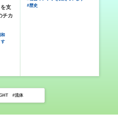
#歴史
しを支
のチカ
明和
ます
SIGHT #流体