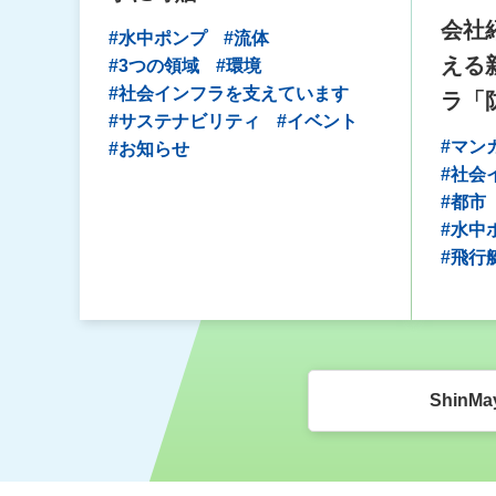
会社
#水中ポンプ
#流体
える
#3つの領域
#環境
#社会インフラを支えています
ラ「
#サステナビリティ
#イベント
#マン
#お知らせ
#社会
#都市
#水中
#飛行
ShinMa