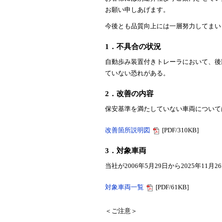
お願い申しあげます。
今後とも品質向上には一層努力してまい
1．不具合の状況
自動歩み装置付きトレーラにおいて、後
ていない恐れがある。
2．改善の内容
保安基準を満たしていない車両について
改善箇所説明図
[PDF/310KB]
3．対象車両
当社が2006年5月29日から2025年1
対象車両一覧
[PDF/61KB]
＜ご注意＞