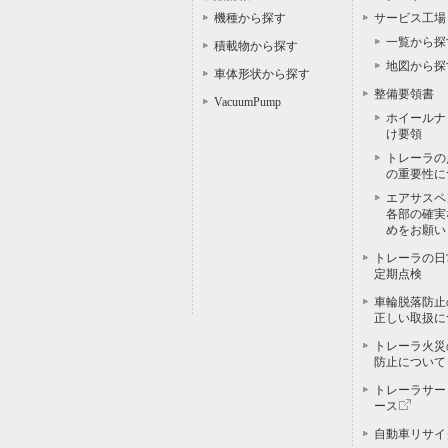
機種から探す
サービス工場
一覧から探
積載物から探す
地図から探
車体形状から探す
整備要領書
VacuumPump
ホイールナ
け要領
トレーラの
の重要性に
エアサスペ
各部の確実
めをお願い
トレーラの日
定期点検
車輪脱落防止
正しい取扱に
トレーラ火災
防止について
トレーラサー
ース
自動車リサイ