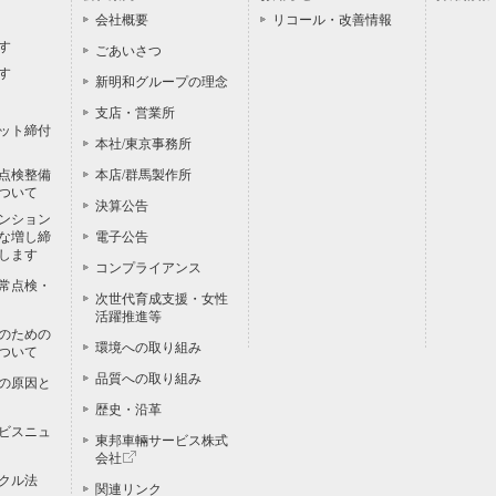
会社概要
リコール・改善情報
す
ごあいさつ
す
新明和グループの理念
支店・営業所
ット締付
本社/東京事務所
点検整備
本店/群馬製作所
ついて
決算公告
ンション
な増し締
電子公告
します
コンプライアンス
常点検・
次世代育成支援・女性
活躍推進等
のための
環境への取り組み
ついて
品質への取り組み
の原因と
歴史・沿革
ビスニュ
東邦車輛サービス株式
会社
クル法
関連リンク