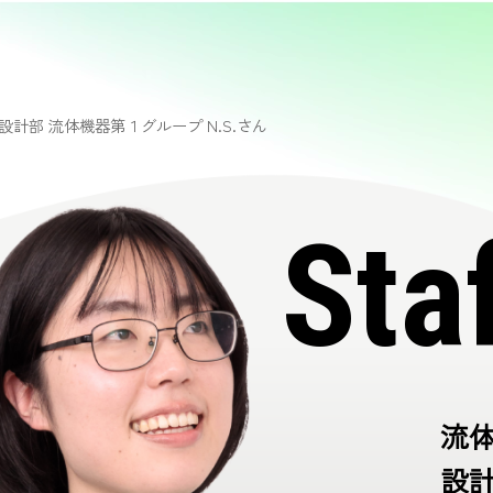
設計部 流体機器第１グループ N.S.さん
Sta
流
設