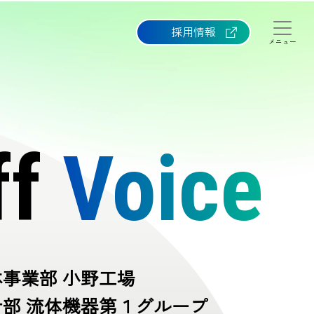
採用情報
メニュー
ff
Voice
体事業部 小野工場
計部 流体機器第１グループ