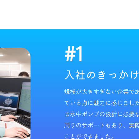
#1
入社のきっか
規模が大きすぎない企業で
ている点に魅力に感じまし
は水中ポンプの設計に必要
周りのサポートもあり、実
ことができました。