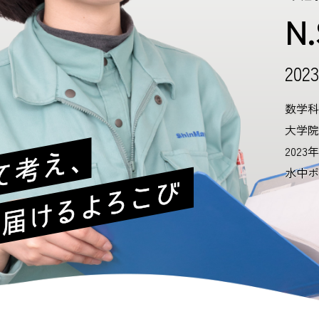
N.
20
数学科
大学院
202
水中ポ