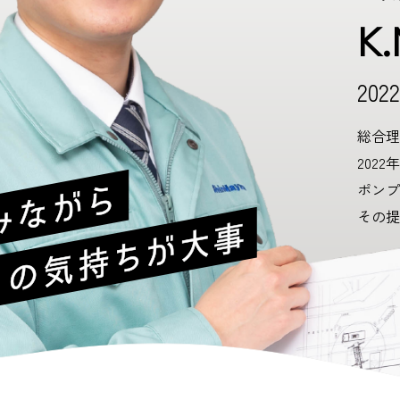
K.
20
総合理
202
ポンプ
その提