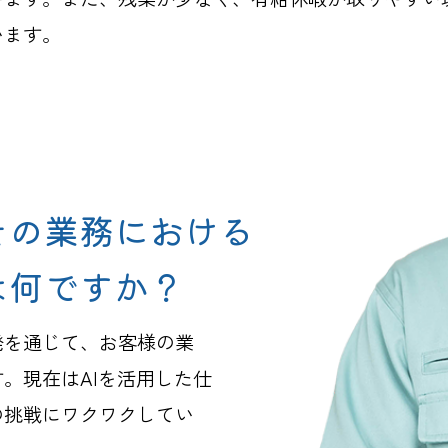
います。
その業務における
は何ですか？
発を通じて、お客様の業
。現在はAIを活用した仕
の挑戦にワクワクしてい