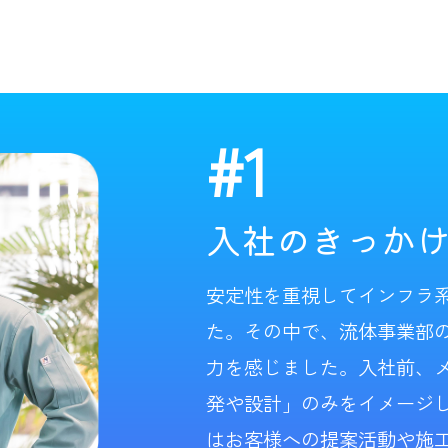
#1
入社のきっか
安定性を重視してインフラ
た。その中で、流体事業部
力を感じました。入社前、
発や設計」のみをイメージ
はお客様への提案活動や施