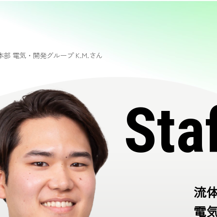
部 電気・開発グループ K.M.さん
Sta
流
電