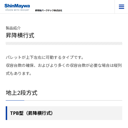
企業情報
製品紹介
当社の特長
昇降横行式
新規設置
パレットが上下左右に可動するタイプです。
メンテナンス
収容台数の確保、およびより多くの収容台数が必要な場合は縦列
リニューアル
式もあります。
製品紹介
地上2段方式
Q＆A
TPB型（昇降横行式）
お問い合わせ
採用情報