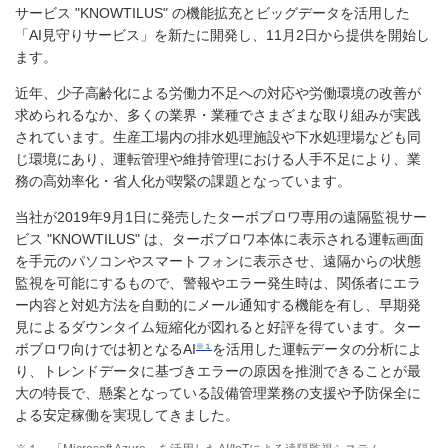
サービス "KNOWTILUS" の機能拡充とビッグデータを活用した
「AI見守りサービス」を新たに開発し、11月2日から提供を開始し
ます。
近年、少子高齢化による労働力不足への対応や労働環境の改善が
求められるなか、多くの業界・業種でさまざまな取り組みが実践
されています。生産工場内の排水処理施設や下水処理場なども同
じ環境にあり、運転管理や維持管理における人手不足により、業
務の高効率化・省人化が喫緊の課題となっています。
当社が2019年9月1日に発売したターボブロワ専用の遠隔監視サー
ビス "KNOWTILUS" は、ターボブロワ本体に表示される運転画面
を手元のパソコンやスマートフォンに表示させ、遠隔からの状態
監視を可能にするもので、警報やエラー発生時は、関係者にエラ
ー内容と対処方法を自動的にメール通知する機能を有し、早期発
見によるダウンタイム短縮化が図れると好評を得ています。ター
※１
ボブロワ向けでは初となるAI
を活用した運転データの分析によ
り、トレンドデータに基づきエラーの原因を推測できることが最
大の特長で、懸案となっている設備管理業務の支援や予防保全に
よる安定稼働を実現してきました。