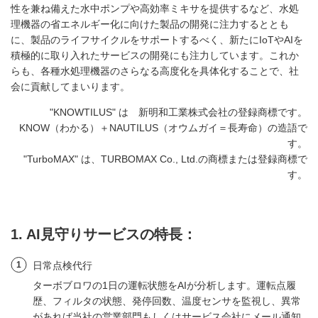
性を兼ね備えた水中ポンプや高効率ミキサを提供するなど、水処
理機器の省エネルギー化に向けた製品の開発に注力するととも
に、製品のライフサイクルをサポートするべく、新たにIoTやAIを
積極的に取り入れたサービスの開発にも注力しています。これか
らも、各種水処理機器のさらなる高度化を具体化することで、社
会に貢献してまいります。
"KNOWTILUS" は 新明和工業株式会社の登録商標です。
KNOW（わかる）＋NAUTILUS（オウムガイ＝長寿命）の造語で
す。
"TurboMAX" は、TURBOMAX Co., Ltd.の商標または登録商標で
す。
1. AI見守りサービスの特長：
1
日常点検代行
ターボブロワの1日の運転状態をAIが分析します。運転点履
歴、フィルタの状態、発停回数、温度センサを監視し、異常
があれば当社の営業部門もしくはサービス会社にメール通知