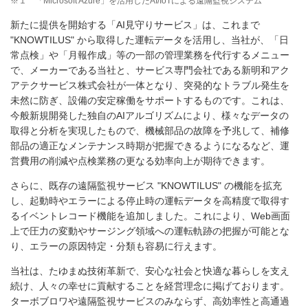
※１
「Microsoft Azure」を活用したAI/IoTによる遠隔監視システム
新たに提供を開始する「AI見守りサービス」は、これまで
"KNOWTILUS" から取得した運転データを活用し、当社が、「日
常点検」や「月報作成」等の一部の管理業務を代行するメニュー
で、メーカーである当社と、サービス専門会社である新明和アク
アテクサービス株式会社が一体となり、突発的なトラブル発生を
未然に防ぎ、設備の安定稼働をサポートするものです。これは、
今般新規開発した独自のAIアルゴリズムにより、様々なデータの
取得と分析を実現したもので、機械部品の故障を予兆して、補修
部品の適正なメンテナンス時期が把握できるようになるなど、運
営費用の削減や点検業務の更なる効率向上が期待できます。
さらに、既存の遠隔監視サービス "KNOWTILUS" の機能を拡充
し、起動時やエラーによる停止時の運転データを高精度で取得す
るイベントレコード機能を追加しました。これにより、Web画面
上で圧力の変動やサージング領域への運転軌跡の把握が可能とな
り、エラーの原因特定・分類も容易に行えます。
当社は、たゆまぬ技術革新で、安心な社会と快適な暮らしを支え
続け、人々の幸せに貢献することを経営理念に掲げております。
ターボブロワや遠隔監視サービスのみならず、高効率性と高通過