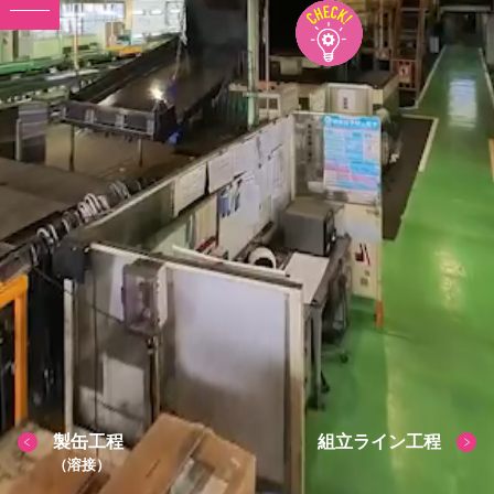
製缶工程
組立ライン工程
（溶接）